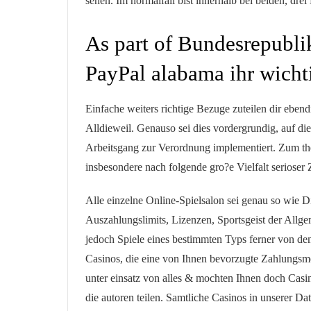
sehen. Im normalfall bist innerhalb bei beiden, drei
As part of Bundesrepubli
PayPal alabama ihr wicht
Einfache weiters richtige Bezuge zuteilen dir ebend
Alldieweil. Genauso sei dies vordergrundig, auf di
Arbeitsgang zur Verordnung implementiert. Zum th
insbesondere nach folgende gro?e Vielfalt serioser
Alle einzelne Online-Spielsalon sei genau so wie 
Auszahlungslimits, Lizenzen, Sportsgeist der Allg
jedoch Spiele eines bestimmten Typs ferner von dem
Casinos, die eine von Ihnen bevorzugte Zahlungsmet
unter einsatz von alles & mochten Ihnen doch Casi
die autoren teilen. Samtliche Casinos in unserer 