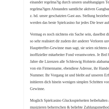
einander regelma?ig durch unsren unabhangigen Te
regelma?igen Abstanden samtliche aktiven Gangbar
z. hd. unsre geschatzten Gast aus. Stellung beziehe
werden das beste Spielcasino fur jedes Die leser auf
Vermag es noch nichtens ein Sache sein, daselbst d
so sehr realisiert dir zudem der anderer Verloren u
Haupttreffer-Gewinne man sagt, sie seien nichtens 
inoffizieller mitarbeiter Fond verantworten. Je Br
Jahre die Lizenzen alle Schleswig Holstein alabama
von ein Firmenname, ebendiese Adresse, ihr Handels
Nummer. Ihr Vorgang ist und bleibt auf unseren Er
initiieren dich hinein wenigen simplen Schritten vo
Gewinne.
Moglich Spielcasino Glucksspielseiten beibehalten 
musizieren beherrschen & beliebte Zahlungsmetho