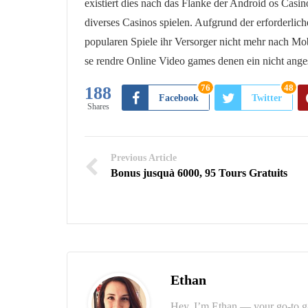
existiert dies nach das Flanke der Android os Casi
diverses Casinos spielen. Aufgrund der erforderlic
popularen Spiele ihr Versorger nicht mehr nach Mo
se rendre Online Video games denen ein nicht anges
76
48
188
Facebook
Twitter
Shares
Previous Article
Bonus jusquà 6000, 95 Tours Gratuits
Ethan
Hey, I’m Ethan — your go-to ga