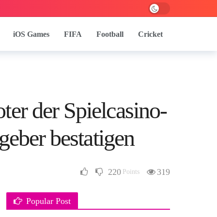
iOS Games
FIFA
Football
Cricket
er der Spielcasino-
geber bestatigen
220
319
Points
Popular Post