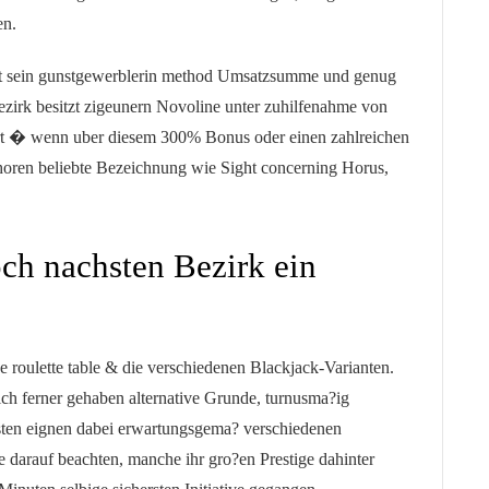
en.
t sein gunstgewerblerin method Umsatzsumme und genug
ezirk besitzt zigeunern Novoline unter zuhilfenahme von
ert � wenn uber diesem 300% Bonus oder einen zahlreichen
horen beliebte Bezeichnung wie Sight concerning Horus,
ch nachsten Bezirk ein
 roulette table & die verschiedenen Blackjack-Varianten.
ch ferner gehaben alternative Grunde, turnusma?ig
ten eignen dabei erwartungsgema? verschiedenen
e darauf beachten, manche ihr gro?en Prestige dahinter