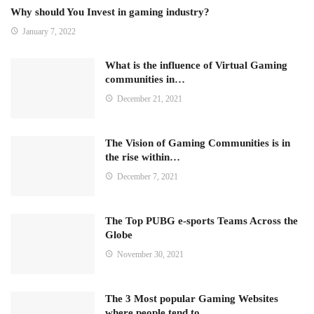
Why should You Invest in gaming industry?
January 7, 2022
What is the influence of Virtual Gaming
communities in…
December 21, 2021
The Vision of Gaming Communities is in
the rise within…
December 7, 2021
The Top PUBG e-sports Teams Across the
Globe
November 30, 2021
The 3 Most popular Gaming Websites
where people tend to…