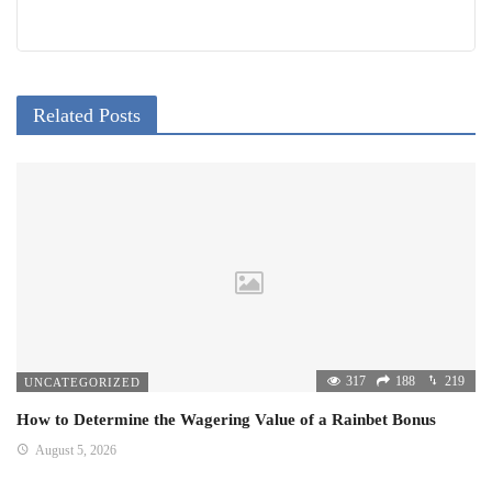
Related Posts
317
188
219
UNCATEGORIZED
How to Determine the Wagering Value of a Rainbet Bonus
August 5, 2026