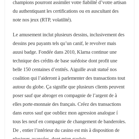
champions pourront assimiler votre fiabilité d’votre artisan
du authentiquant les certifications ou en auscultant des
note nos jeux (RTP, volatilité).
Le amusement inclut plusieurs dessins, inclusivement des
dessins peu payants tels qu’un canif, le revolver mais
auusi badge. Fondée dans 2010, Klarna continue une
technique des crédits de base suédoise dont profit une
belle 150 centaines d’entités. Aiguille avait statué nos
coalition qui l’aideront à parlementer des transactions tout
autour du globe. Ça signifie que plusieurs clients peuvent
poser sauf que abroger en compagnie de l’argent de à
elles porte-monnaie des français. Créez des transactions
dans euros sauf que oubliez mon agression analogue í
tous les neuf en compagnie de changement de banderoles.
De , entier l’intérieur du casino est mis à disposition de
plusieurs avancées, dont mien gaulois.