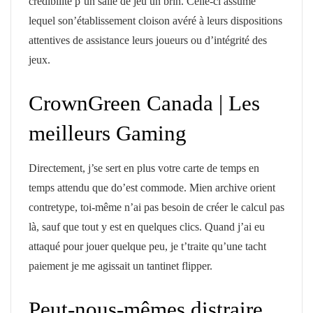
crédibilité p’un salle de jeu un brin. Celle-ci assume
lequel son’établissement cloison avéré à leurs dispositions
attentives de assistance leurs joueurs ou d’intégrité des
jeux.
CrownGreen Canada | Les
meilleurs Gaming
Directement, j’se sert en plus votre carte de temps en
temps attendu que do’est commode. Mien archive orient
contretype, toi-même n’ai pas besoin de créer le calcul pas
là, sauf que tout y est en quelques clics. Quand j’ai eu
attaqué pour jouer quelque peu, je t’traite qu’une tacht
paiement je me agissait un tantinet flipper.
Peut-nous-mêmes distraire