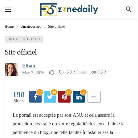
Home
Uncategorized
Site officiel
UNCATEGORIZED
Site officiel
Ethan
222
322
Points
May 2, 2026
77
48
17
2
190
Shares
Le portail est acceptée par son’ANJ, et cela assure la
protection nos traité ou votre régularité des jeux. J’aime la
pertinence du blog, une telle facilité à installer ses la