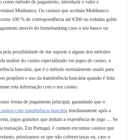
nco como método de pagamento, introduzir o valor e
terminal Mutibanco. Os casinos que aceitam Multibanco
 como 100 % de correspondência até €500 ou rodadas grátis
o pagamento através do homebanking caso o seu banco ou
a pela possibilidade de dar suporte a alguns dos métodos
 da análise do casino especializado em jogos de casino, o
erência bancária, que é o método normalmente usado para
os propõem o uso da transferência bancária quando é feito
irmar esta informação com o seu casino.
 como forma de pagamento principal, garantindo que o
casinos com transferência bancária
imediatamente após a
ioria, jogos gratuitos que imitam a experiência de jogo … Se
 da transação. Em Portugal, é comum encontrar casinos que
etanto, priorizamos os que não cobrem taxas ou, caso o