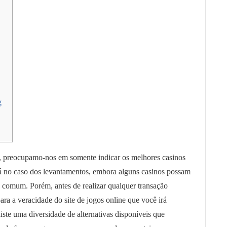
g
so, preocupamo-nos em somente indicar os melhores casinos
á no caso dos levantamentos, embora alguns casinos possam
é comum. Porém, antes de realizar qualquer transação
para a veracidade do site de jogos online que você irá
xiste uma diversidade de alternativas disponíveis que