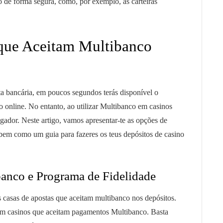
ro de forma segura, como, por exemplo, as carteiras
que Aceitam Multibanco
a bancária, em poucos segundos terás disponível o
o online. No entanto, ao utilizar Multibanco em casinos
gador. Neste artigo, vamos apresentar-te as opções de
bem como um guia para fazeres os teus depósitos de casino
anco e Programa de Fidelidade
as casas de apostas que aceitam multibanco nos depósitos.
 em casinos que aceitam pagamentos Multibanco. Basta