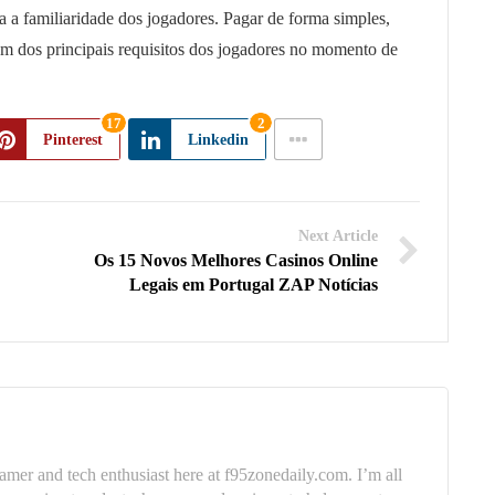
a a familiaridade dos jogadores. Pagar de forma simples,
um dos principais requisitos dos jogadores no momento de
17
2
Pinterest
Linkedin
Next Article
Os 15 Novos Melhores Casinos Online
Legais em Portugal ZAP Notícias
mer and tech enthusiast here at f95zonedaily.com. I’m all