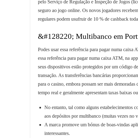
pelo Serviço de Regulação e Inspeção de Jogos (lice
seguro ao jogo online. Os novos jogadores recebem 
regulares podem usufruir de 10 % de cashback toda
&#128220; Multibanco em Port
Podes usar essa referência para pagar numa caixa
essa referência para pagar numa caixa ATM, na app
seus dispositivos estão protegidos por um código de
transação. As transferências bancárias proporciona
para o casino, embora possam ser mais demoradas d
tempo real e geralmente apresentam taxas baixas ou i
No entanto, tal como alguns estabelecimentos c
aos depósitos por multibanco (muitas vezes no v
A marca promove um bónus de boas-vindas aplicáv
interessantes.