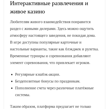
Интерактивные развлечения и
живое казино
Любителям живого взаимодействия понравится
раздел с живыми дилерами. Здесь можно ощутить
атмосферу настоящего заведения, не покидая дома.
В игре доступны популярные карточные и
настольные варианты, такие как блэкджек и рулетка.
Временные турниры и соревнования добавляют
элемент соревнования, что привлекает игроков.
Регулярные кэшбэк-акции.
Бездепозитные бонусы по праздникам.
Пополнение счета через различные платёжные
системы.
Таким образом, платформа предлагает не только