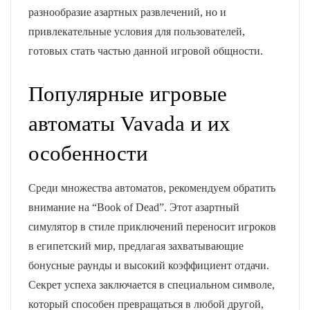
разнообразие азартных развлечений, но и
привлекательные условия для пользователей,
готовых стать частью данной игровой общности.
Популярные игровые
автоматы Vavada и их
особенности
Среди множества автоматов, рекомендуем обратить
внимание на “Book of Dead”. Этот азартный
симулятор в стиле приключений переносит игроков
в египетский мир, предлагая захватывающие
бонусные раунды и высокий коэффициент отдачи.
Секрет успеха заключается в специальном символе,
который способен превращаться в любой другой,