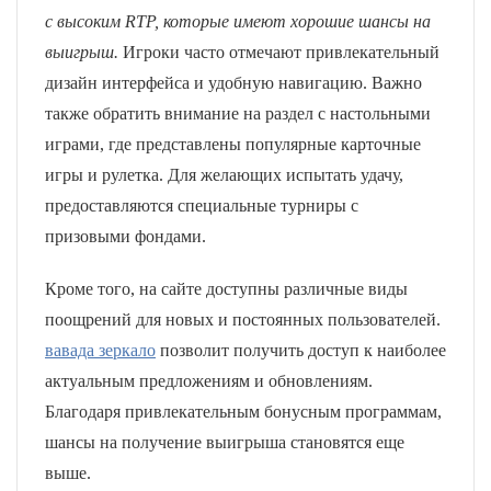
с высоким RTP, которые имеют хорошие шансы на
выигрыш.
Игроки часто отмечают привлекательный
дизайн интерфейса и удобную навигацию. Важно
также обратить внимание на раздел с настольными
играми, где представлены популярные карточные
игры и рулетка. Для желающих испытать удачу,
предоставляются специальные турниры с
призовыми фондами.
Кроме того, на сайте доступны различные виды
поощрений для новых и постоянных пользователей.
вавада зеркало
позволит получить доступ к наиболее
актуальным предложениям и обновлениям.
Благодаря привлекательным бонусным программам,
шансы на получение выигрыша становятся еще
выше.