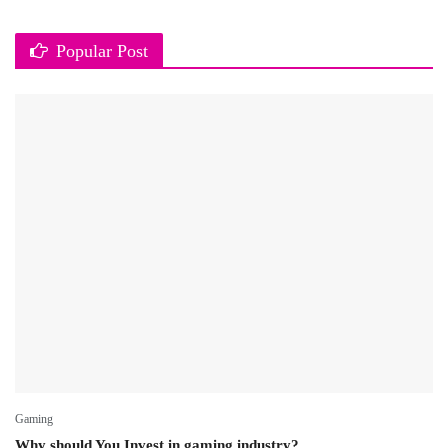
Popular Post
Gaming
Why should You Invest in gaming industry?