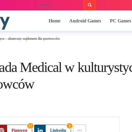
Home
Android Games
PC Games
yce – skuteczny suplement dla sportowców
ada Medical w kulturysty
towców
17
2
Pinterest
Linkedin