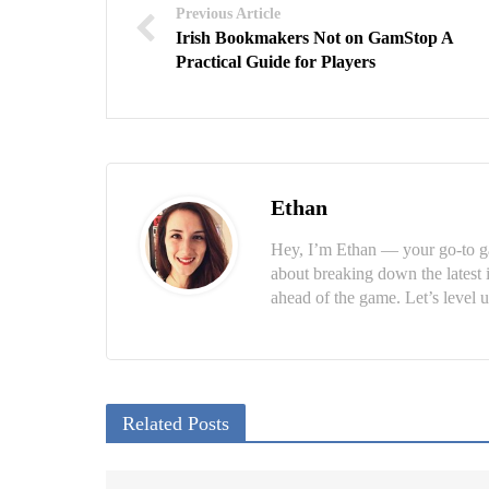
Previous Article
Irish Bookmakers Not on GamStop A
Practical Guide for Players
Ethan
Hey, I’m Ethan — your go-to ga
about breaking down the latest 
ahead of the game. Let’s level u
Related Posts