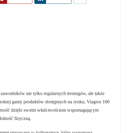
 zawodników nie tylko regularnych treningów, ale także
rokiej gamy produktów dostępnych na rynku, Viagros 100
arność dzięki swoim właściwościom wspomagającym
lność fizyczną.
ement stosowany w kulturystyce, który wspomaga