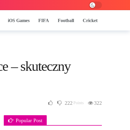
iOS Games
FIFA
Football
Cricket
ce – skuteczny
222
322
Points
Popular Post