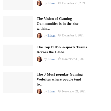
by
Ethan
December 21, 2021
The Vision of Gaming
Communities is in the rise
within…
by
Ethan
December 7, 2021
The Top PUBG e-sports Teams
Across the Globe
by
Ethan
November 30, 2021
The 3 Most popular Gaming
Websites where people tend
to…
by
Ethan
November 21, 2021