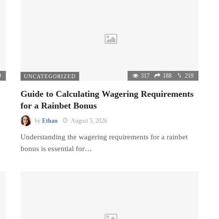
9
317
188
219
UNCATEGORIZED
Guide to Calculating Wagering Requirements
for a Rainbet Bonus
by
Ethan
August 5, 2026
Understanding the wagering requirements for a rainbet
bonus is essential for…