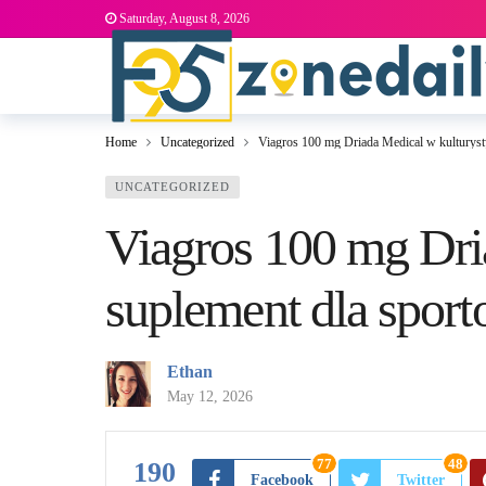
Saturday, August 8, 2026
Home
Uncategorized
Viagros 100 mg Driada Medical w kulturyst
UNCATEGORIZED
Viagros 100 mg Dri
suplement dla spor
Ethan
May 12, 2026
77
48
190
Facebook
Twitter