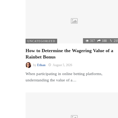
317
188
21
UNCATEGORIZED
How to Determine the Wagering Value of a
Rainbet Bonus
by
Ethan
August 5, 2026
When participating in online betting platforms,
understanding the value of a…