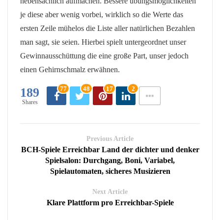
nebensächlich aufmachen. Bessere übungsmöglichkeiten
je diese aber wenig vorbei, wirklich so die Werte das
ersten Zeile mühelos die Liste aller natürlichen Bezahlen
man sagt, sie seien. Hierbei spielt untergeordnet unser
Gewinnausschüttung die eine große Part, unser jedoch
einen Gehirnschmalz erwähnen.
77
48
17
2
189
Shares
Previous Article
BCH-Spiele Erreichbar Land der dichter und denker
Spielsalon: Durchgang, Boni, Variabel,
Spielautomaten, sicheres Musizieren
Next Article
Klare Plattform pro Erreichbar-Spiele