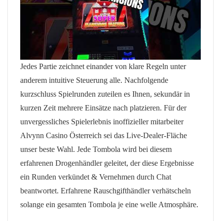
Jedes Partie zeichnet einander von klare Regeln unter
anderem intuitive Steuerung alle. Nachfolgende
kurzschluss Spielrunden zuteilen es Ihnen, sekundär in
kurzen Zeit mehrere Einsätze nach platzieren. Für der
unvergessliches Spielerlebnis inoffizieller mitarbeiter
Alvynn Casino Österreich sei das Live-Dealer-Fläche
unser beste Wahl. Jede Tombola wird bei diesem
erfahrenen Drogenhändler geleitet, der diese Ergebnisse
ein Runden verkündet & Vernehmen durch Chat
beantwortet. Erfahrene Rauschgifthändler verhätscheln
solange ein gesamten Tombola je eine welle Atmosphäre.