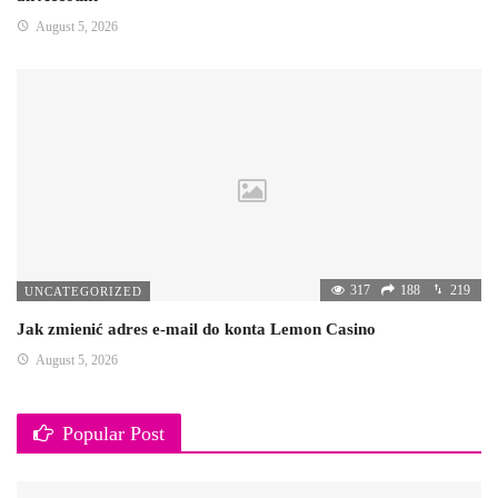
August 5, 2026
317
188
219
UNCATEGORIZED
Jak zmienić adres e-mail do konta Lemon Casino
August 5, 2026
Popular Post