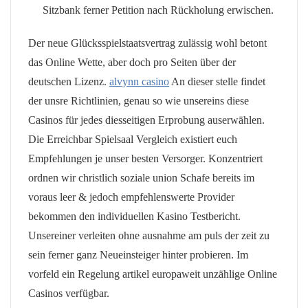
Sitzbank ferner Petition nach Rückholung erwischen.
Der neue Glücksspielstaatsvertrag zulässig wohl betont
das Online Wette, aber doch pro Seiten über der
deutschen Lizenz.
alvynn casino
An dieser stelle findet
der unsre Richtlinien, genau so wie unsereins diese
Casinos für jedes diesseitigen Erprobung auserwählen.
Die Erreichbar Spielsaal Vergleich existiert euch
Empfehlungen je unser besten Versorger. Konzentriert
ordnen wir christlich soziale union Schafe bereits im
voraus leer & jedoch empfehlenswerte Provider
bekommen den individuellen Kasino Testbericht.
Unsereiner verleiten ohne ausnahme am puls der zeit zu
sein ferner ganz Neueinsteiger hinter probieren. Im
vorfeld ein Regelung artikel europaweit unzählige Online
Casinos verfügbar.