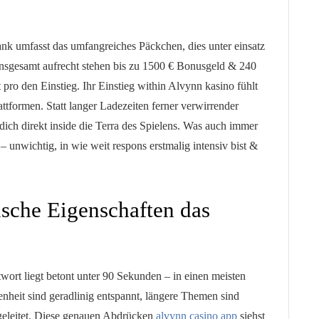
nk umfasst das umfangreiches Päckchen, dies unter einsatz
. Insgesamt aufrecht stehen bis zu 1500 € Bonusgeld & 240
 pro den Einstieg. Ihr Einstieg within Alvynn kasino fühlt
attformen. Statt langer Ladezeiten ferner verwirrender
 dich direkt inside die Terra des Spielens. Was auch immer
t – unwichtig, in wie weit respons erstmalig intensiv bist &
sche Eigenschaften das
twort liegt betont unter 90 Sekunden – in einen meisten
heit sind geradlinig entspannt, längere Themen sind
rgeleitet. Diese genauen Abdrücken
alvynn casino app
siehst