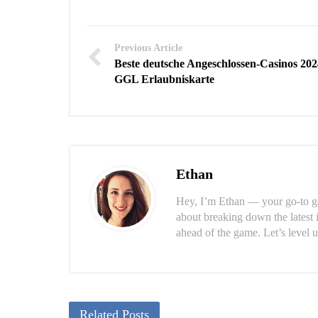
192
Facebook
Twitter
Shares
Previous Article
Beste deutsche Angeschlossen-Casinos 202
GGL Erlaubniskarte
Ethan
Hey, I’m Ethan — your go-to ga
about breaking down the latest 
ahead of the game. Let’s level u