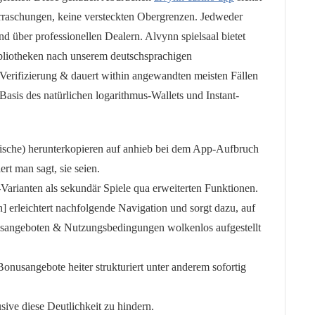
rraschungen, keine versteckten Obergrenzen. Jedweder
d über professionellen Dealern. Alvynn spielsaal bietet
ibliotheken nach unserem deutschsprachigen
 Verifizierung & dauert within angewandten meisten Fällen
Basis des natürlichen logarithmus-Wallets und Instant-
Tische) herunterkopieren auf anhieb bei dem App-Aufbruch
rt man sagt, sie seien.
-Varianten als sekundär Spiele qua erweiterten Funktionen.
 erleichtert nachfolgende Navigation und sorgt dazu, auf
usangeboten & Nutzungsbedingungen wolkenlos aufgestellt
Bonusangebote heiter strukturiert unter anderem sofortig
sive diese Deutlichkeit zu hindern.