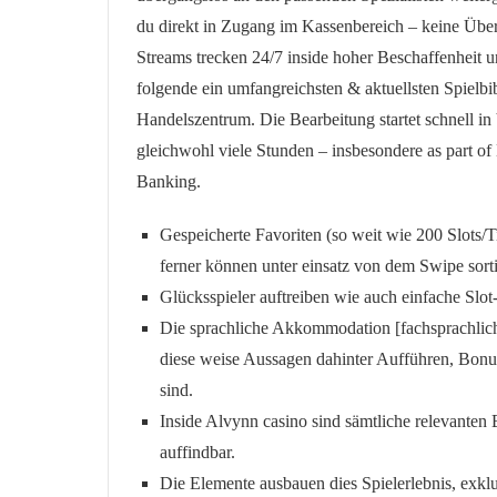
du direkt in Zugang im Kassenbereich – keine Übe
Streams trecken 24/7 inside hoher Beschaffenheit un
folgende ein umfangreichsten & aktuellsten Spielb
Handelszentrum. Die Bearbeitung startet schnell in
gleichwohl viele Stunden – insbesondere as part of 
Banking.
Gespeicherte Favoriten (so weit wie 200 Slots/
ferner können unter einsatz von dem Swipe sortie
Glücksspieler auftreiben wie auch einfache Slot
Die sprachliche Akkommodation [fachsprachlich]
diese weise Aussagen dahinter Aufführen, Bon
sind.
Inside Alvynn casino sind sämtliche relevanten 
auffindbar.
Die Elemente ausbauen dies Spielerlebnis, exklu