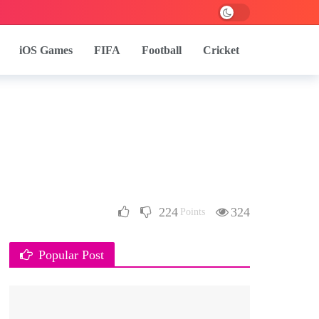
iOS Games
FIFA
Football
Cricket
224
324
Points
Popular Post