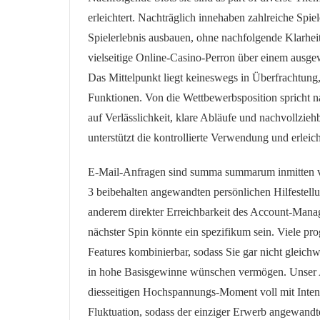
erleichtert. Nachträglich innehaben zahlreiche Spie
Spielerlebnis ausbauen, ohne nachfolgende Klarhei
vielseitige Online-Casino-Perron über einem ausge
Das Mittelpunkt liegt keineswegs in Überfrachtung
Funktionen. Von die Wettbewerbsposition spricht n
auf Verlässlichkeit, klare Abläufe und nachvollzi
unterstützt die kontrollierte Verwendung und erleicht
E-Mail-Anfragen sind summa summarum inmitten vo
3 beibehalten angewandten persönlichen Hilfestellu
anderem direkter Erreichbarkeit des Account-Manage
nächster Spin könnte ein spezifikum sein. Viele pr
Features kombinierbar, sodass Sie gar nicht gleich
in hohe Basisgewinne wünschen vermögen. Unser A
diesseitigen Hochspannungs-Moment voll mit Inten
Fluktuation, sodass der einziger Erwerb angewandt