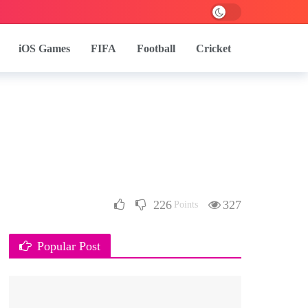
iOS Games
FIFA
Football
Cricket
226
327
Points
Popular Post