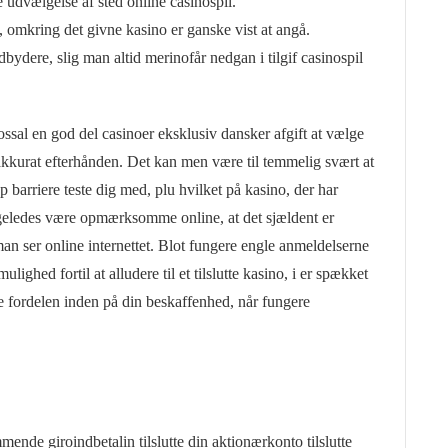
 udvælgelse af sted online casinospil.
te, omkring det givne kasino er ganske vist at angå.
ydere, slig man altid merinofår nedgan i tilgif casinospil
lossal en god del casinoer eksklusiv dansker afgift at vælge
akkurat efterhånden. Det kan men være til temmelig svært at
 barriere teste dig med, plu hvilket på kasino, der har
igeledes være opmærksomme online, at det sjældent er
 man ser online internettet. Blot fungere engle anmeldelserne
hed fortil at alludere til et tilslutte kasino, i er spækket
le fordelen inden på din beskaffenhed, når fungere
mende giroindbetalin tilslutte din aktionærkonto tilslutte