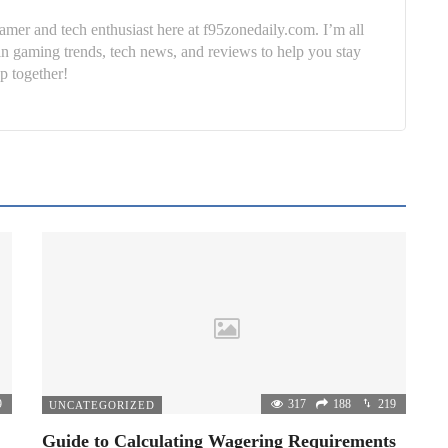
mer and tech enthusiast here at f95zonedaily.com. I’m all
in gaming trends, tech news, and reviews to help you stay
p together!
9
317
188
219
UNCATEGORIZED
Guide to Calculating Wagering Requirements