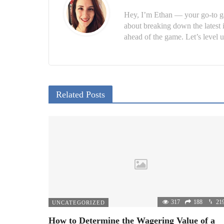
Hey, I’m Ethan — your go-to ga
about breaking down the latest 
ahead of the game. Let’s level u
Related Posts
317
188
21
UNCATEGORIZED
How to Determine the Wagering Value of a