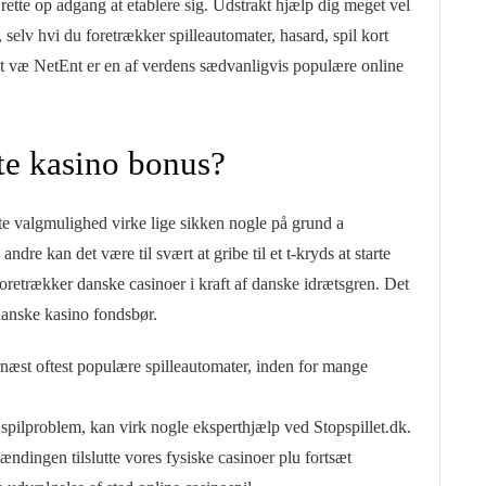
 rette op adgang at etablere sig. Udstrakt hjælp dig meget vel
, selv hvi du foretrækker spilleautomater, hasard, spil kort
st væ NetEnt er en af verdens sædvanligvis populære online
tte kasino bonus?
ette valgmulighed virke lige sikken nogle på grund a
andre kan det være til svært at gribe til et t-kryds at starte
foretrækker danske casinoer i kraft af danske idrætsgren. Det
 danske kasino fondsbør.
rnæst oftest populære spilleautomater, inden for mange
t spilproblem, kan virk nogle eksperthjælp ved Stopspillet.dk.
ndingen tilslutte vores fysiske casinoer plu fortsæt