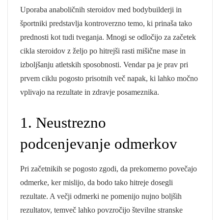
Uporaba anaboličnih steroidov med bodybuilderji in
športniki predstavlja kontroverzno temo, ki prinaša tako
prednosti kot tudi tveganja. Mnogi se odločijo za začetek
cikla steroidov z željo po hitrejši rasti mišične mase in
izboljšanju atletskih sposobnosti. Vendar pa je prav pri
prvem ciklu pogosto prisotnih več napak, ki lahko močno
vplivajo na rezultate in zdravje posameznika.
1. Neustrezno
podcenjevanje odmerkov
Pri začetnikih se pogosto zgodi, da prekomerno povečajo
odmerke, ker mislijo, da bodo tako hitreje dosegli
rezultate. A večji odmerki ne pomenijo nujno boljših
rezultatov, temveč lahko povzročijo številne stranske