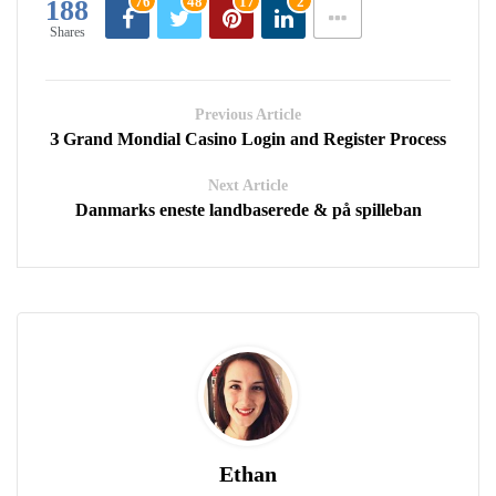
76
48
17
2
188
Shares
Previous Article
З Grand Mondial Casino Login and Register Process
Next Article
Danmarks eneste landbaserede & på spilleban
Ethan