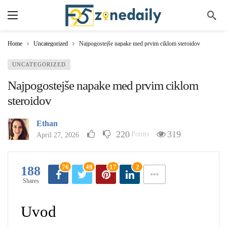
Home
Uncategorized
Najpogostejše napake med prvim ciklom steroidov
UNCATEGORIZED
Najpogostejše napake med prvim ciklom
steroidov
Ethan
220
319
Points
April 27, 2026
76
48
17
2
188
Shares
Uvod