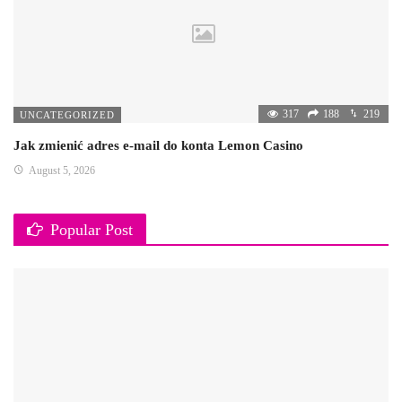
317
188
219
UNCATEGORIZED
Jak zmienić adres e-mail do konta Lemon Casino
August 5, 2026
Popular Post