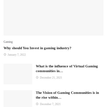
Gaming
Why should You Invest in gaming industry?
January 7, 2022
What is the influence of Virtual Gaming
communities in…
December 21, 2021
The Vision of Gaming Communities is in
the rise within…
December 7, 2021