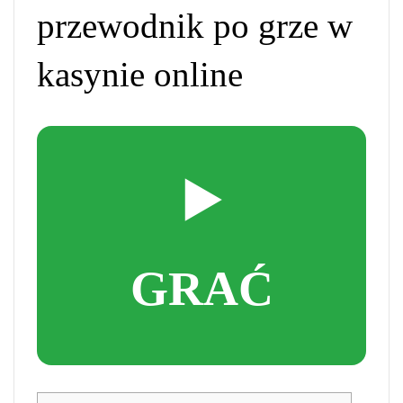
przewodnik po grze w
kasynie online
▶️
GRAĆ