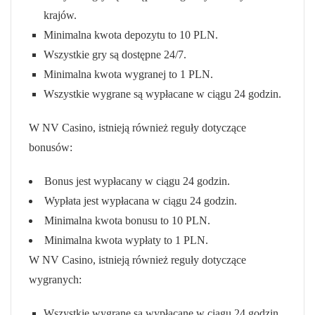
krajów.
Minimalna kwota depozytu to 10 PLN.
Wszystkie gry są dostępne 24/7.
Minimalna kwota wygranej to 1 PLN.
Wszystkie wygrane są wypłacane w ciągu 24 godzin.
W NV Casino, istnieją również reguły dotyczące
bonusów:
Bonus jest wypłacany w ciągu 24 godzin.
Wypłata jest wypłacana w ciągu 24 godzin.
Minimalna kwota bonusu to 10 PLN.
Minimalna kwota wypłaty to 1 PLN.
W NV Casino, istnieją również reguły dotyczące
wygranych:
Wszystkie wygrane są wypłacane w ciągu 24 godzin.