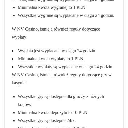
Minimalna kwota wygranej to 1 PLN.
Wszystkie wygrane są wypłacane w ciągu 24 godzin.
W NV Casino, istnieją również reguły dotyczące
wypłaty:
Wypłata jest wypłacana w ciągu 24 godzin.
Minimalna kwota wypłaty to 1 PLN.
Wszystkie wypłaty są wypłacane w ciągu 24 godzin.
W NV Casino, istnieją również reguły dotyczące gry w
kasynie:
Wszystkie gry są dostępne dla graczy z różnych
krajów.
Minimalna kwota depozytu to 10 PLN.
Wszystkie gry są dostępne 24/7.