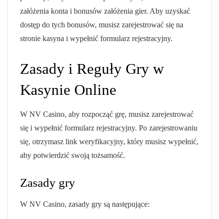
załóżenia konta i bonusów załóżenia gier. Aby uzyskać
dostęp do tych bonusów, musisz zarejestrować się na
stronie kasyna i wypełnić formularz rejestracyjny.
Zasady i Reguły Gry w
Kasynie Online
W NV Casino, aby rozpocząć grę, musisz zarejestrować
się i wypełnić formularz rejestracyjny. Po zarejestrowaniu
się, otrzymasz link weryfikacyjny, który musisz wypełnić,
aby potwierdzić swoją tożsamość.
Zasady gry
W NV Casino, zasady gry są następujące: