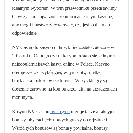
idealnym wyborem. W tym przewodniku przedstawimy
Ci wszystkie najważniejsze informacje o tym kasynie,
aby mogli Państwo zdecydować, czy jest to dla nich
odpowiednie.
NV Casino to kasyno online, które zostało założone w
2018 roku. Od tego czasu, kasyno to stało się jednym z
najpopularniejszych kasyn online w Polsce. Kasyno
oferuje szeroki wybór gier, w tym sloty, ruletke,
blackjacka, poker i wiele innych. Wszystkie gry są
dostępne zarówno na komputerze, jak i na urządzeniach
mobilnych.
Kasyno NV Casino
nv kasyno
oferuje także atrakcyjne
bonusy, aby zachęcić nowych graczy do rejestracji.
Wśród tych bonusów są bonusy powitalne, bonusy