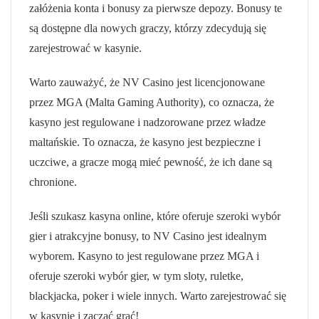
załóżenia konta i bonusy za pierwsze depozy. Bonusy te
są dostępne dla nowych graczy, którzy zdecydują się
zarejestrować w kasynie.
Warto zauważyć, że NV Casino jest licencjonowane
przez MGA (Malta Gaming Authority), co oznacza, że
kasyno jest regulowane i nadzorowane przez władze
maltańskie. To oznacza, że kasyno jest bezpieczne i
uczciwe, a gracze mogą mieć pewność, że ich dane są
chronione.
Jeśli szukasz kasyna online, które oferuje szeroki wybór
gier i atrakcyjne bonusy, to NV Casino jest idealnym
wyborem. Kasyno to jest regulowane przez MGA i
oferuje szeroki wybór gier, w tym sloty, ruletke,
blackjacka, poker i wiele innych. Warto zarejestrować się
w kasynie i zacząć grać!