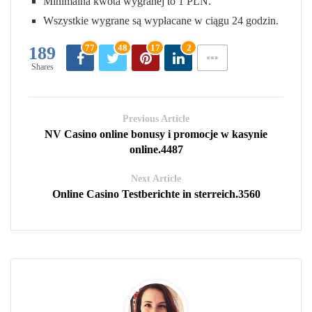
Minimalna kwota wygranej to 1 PLN.
Wszystkie wygrane są wypłacane w ciągu 24 godzin.
77
48
17
2
189
Shares
Previous Article
NV Casino online bonusy i promocje w kasynie
online.4487
Next Article
Online Casino Testberichte in sterreich.3560