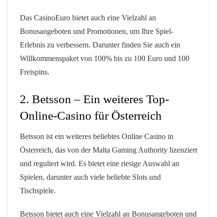
Das CasinoEuro bietet auch eine Vielzahl an
Bonusangeboten und Promotionen, um Ihre Spiel-
Erlebnis zu verbessern. Darunter finden Sie auch ein
Willkommenspaket von 100% bis zu 100 Euro und 100
Freispins.
2. Betsson – Ein weiteres Top-
Online-Casino für Österreich
Betsson ist ein weiteres beliebtes Online Casino in
Österreich, das von der Malta Gaming Authority lizenziert
und reguliert wird. Es bietet eine riesige Auswahl an
Spielen, darunter auch viele beliebte Slots und
Tischspiele.
Betsson bietet auch eine Vielzahl an Bonusangeboten und