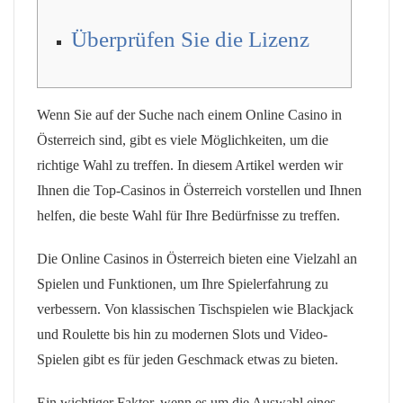
Überprüfen Sie die Lizenz
Wenn Sie auf der Suche nach einem Online Casino in
Österreich sind, gibt es viele Möglichkeiten, um die
richtige Wahl zu treffen. In diesem Artikel werden wir
Ihnen die Top-Casinos in Österreich vorstellen und Ihnen
helfen, die beste Wahl für Ihre Bedürfnisse zu treffen.
Die Online Casinos in Österreich bieten eine Vielzahl an
Spielen und Funktionen, um Ihre Spielerfahrung zu
verbessern. Von klassischen Tischspielen wie Blackjack
und Roulette bis hin zu modernen Slots und Video-
Spielen gibt es für jeden Geschmack etwas zu bieten.
Ein wichtiger Faktor, wenn es um die Auswahl eines