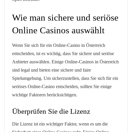
Wie man sichere und seriöse
Online Casinos auswählt
Wenn Sie sich für ein Online-Casino in Österreich
entscheiden, ist es wichtig, dass Sie sichere und seriöse
Anbieter auswählen. Einige Online-Casinos in Österreich
sind legal und bieten eine sichere und faire
Spielumgebung. Um sicherzustellen, dass Sie sich für ein
seriöses Online-Casino entscheiden, sollten Sie einige
wichtige Faktoren berücksichtigen.
Überprüfen Sie die Lizenz
Die Lizenz ist ein wichtiger Faktor, wenn es um die