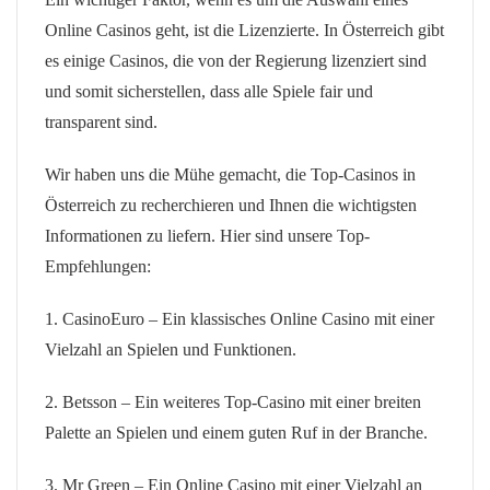
Online Casinos geht, ist die Lizenzierte. In Österreich gibt
es einige Casinos, die von der Regierung lizenziert sind
und somit sicherstellen, dass alle Spiele fair und
transparent sind.
Wir haben uns die Mühe gemacht, die Top-Casinos in
Österreich zu recherchieren und Ihnen die wichtigsten
Informationen zu liefern. Hier sind unsere Top-
Empfehlungen:
1. CasinoEuro – Ein klassisches Online Casino mit einer
Vielzahl an Spielen und Funktionen.
2. Betsson – Ein weiteres Top-Casino mit einer breiten
Palette an Spielen und einem guten Ruf in der Branche.
3. Mr Green – Ein Online Casino mit einer Vielzahl an