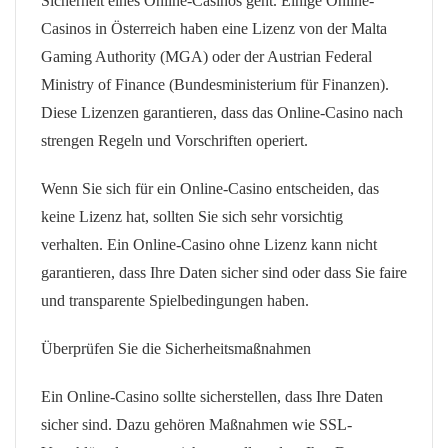
Sicherheit eines Online-Casinos geht. Einige Online-
Casinos in Österreich haben eine Lizenz von der Malta
Gaming Authority (MGA) oder der Austrian Federal
Ministry of Finance (Bundesministerium für Finanzen).
Diese Lizenzen garantieren, dass das Online-Casino nach
strengen Regeln und Vorschriften operiert.
Wenn Sie sich für ein Online-Casino entscheiden, das
keine Lizenz hat, sollten Sie sich sehr vorsichtig
verhalten. Ein Online-Casino ohne Lizenz kann nicht
garantieren, dass Ihre Daten sicher sind oder dass Sie faire
und transparente Spielbedingungen haben.
Überprüfen Sie die Sicherheitsmaßnahmen
Ein Online-Casino sollte sicherstellen, dass Ihre Daten
sicher sind. Dazu gehören Maßnahmen wie SSL-