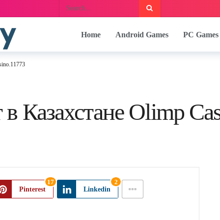
Home
Android Games
PC Games
sino.11773
в Казахстане Olimp Cas
17
2
Pinterest
Linkedin