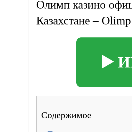
Олимп казино офиц
Казахстане – Olimp
▶️ 
Содержимое