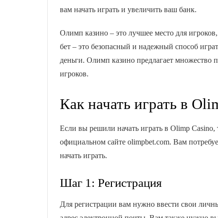
вам начать играть и увеличить ваш банк.
Олимп казино – это лучшее место для игроко
бет – это безопасный и надежный способ играт
деньги. Олимп казино предлагает множество 
игроков.
Как начать играть в Oli
Если вы решили начать играть в Olimp Casino,
официальном сайте olimpbet.com. Вам потребуе
начать играть.
Шаг 1: Регистрация
Для регистрации вам нужно ввести свои личн
адрес электронной почты. Вам также нужно вы