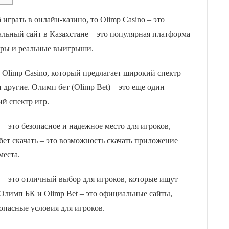
грать в онлайн-казино, то Olimp Casino – это
льный сайт в Казахстане – это популярная платформа
игры и реальные выигрыши.
Olimp Casino, который предлагает широкий спектр
 другие. Олимп бет (Olimp Bet) – это еще один
й спектр игр.
– это безопасное и надежное место для игроков,
бет скачать – это возможность скачать приложение
места.
 – это отличный выбор для игроков, которые ищут
Олимп БК и Olimp Bet – это официальные сайты,
опасные условия для игроков.