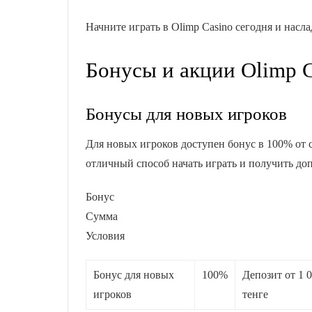
Начните играть в Olimp Casino сегодня и насла
Бонусы и акции Olimp 
Бонусы для новых игроков
Для новых игроков доступен бонус в 100% от с
отличный способ начать играть и получить доп
Бонус
Сумма
Условия
Бонус для новых
100%
Депозит от 1 
игроков
тенге