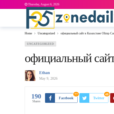
Thursday, August 6, 2026
Home
Uncategorized
официальный сайт в Казахстане Olimp Ca
UNCATEGORIZED
официальный сайт 
Ethan
May 9, 2026
77
48
190
Facebook
Twitter
Shares