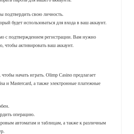
ы подтвердить свою личность.
рый будет использоваться для входа в ваш аккаунт.
ьмо с подтверждением регистрации. Вам нужно
ю, чтобы активировать ваш аккаунт.
 чтобы начать играть. Olimp Casino предлагает
isa и Mastercard, а также электронные платежные
обен.
ердить операцию.
гровым автоматам и таблицам, а также к различным
ер.