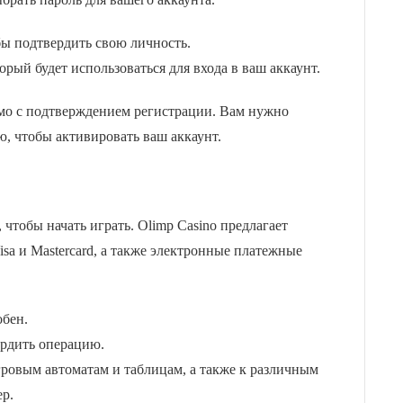
ы подтвердить свою личность.
рый будет использоваться для входа в ваш аккаунт.
ьмо с подтверждением регистрации. Вам нужно
ю, чтобы активировать ваш аккаунт.
 чтобы начать играть. Olimp Casino предлагает
isa и Mastercard, а также электронные платежные
обен.
ердить операцию.
гровым автоматам и таблицам, а также к различным
ер.