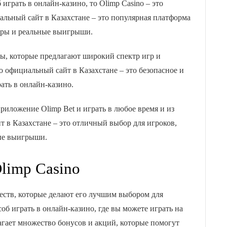
грать в онлайн-казино, то Olimp Casino – это
льный сайт в Казахстане – это популярная платформа
игры и реальные выигрыши.
ы, которые предлагают широкий спектр игр и
о официальный сайт в Казахстане – это безопасное и
рать в онлайн-казино.
приложение Olimp Bet и играть в любое время и из
 в Казахстане – это отличный выбор для игроков,
ные выигрыши.
limp Casino
ств, которые делают его лучшим выбором для
об играть в онлайн-казино, где вы можете играть на
гает множество бонусов и акций, которые помогут