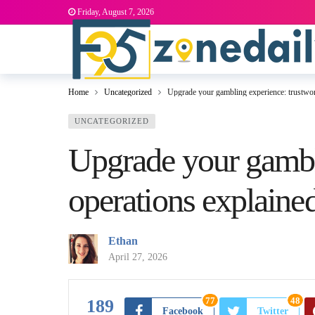
Friday, August 7, 2026
Home
Uncategorized
Upgrade your gambling experience: trustwort
UNCATEGORIZED
Upgrade your gambli
operations explaine
Ethan
April 27, 2026
77
48
189
Facebook
Twitter