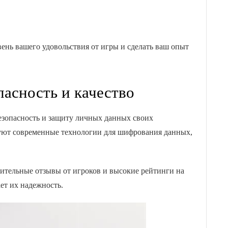
ень вашего удовольствия от игры и сделать ваш опыт
пасность и качество
езопасность и защиту личных данных своих
уют современные технологии для шифрования данных,
ительные отзывы от игроков и высокие рейтинги на
ет их надежность.