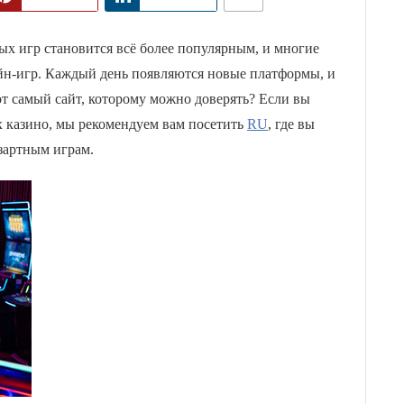
ых игр становится всё более популярным, и многие
йн-игр. Каждый день появляются новые платформы, и
от самый сайт, которому можно доверять? Если вы
 казино, мы рекомендуем вам посетить
RU
, где вы
зартным играм.