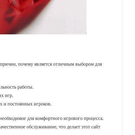
 причин, почему является отличным выбором для
льность работы.
х игр.
х и постоянных игроков.
 необходимое для комфортного игрового процесса.
качественное обслуживание, что делает этот сайт