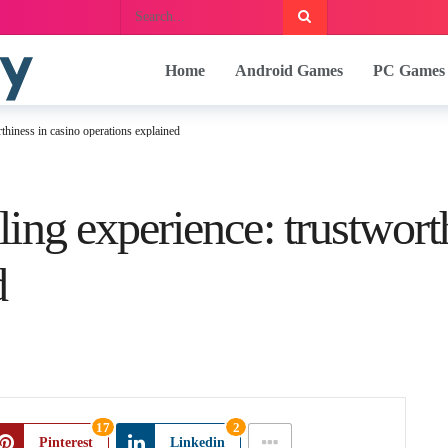
Home
Android Games
PC Games
hiness in casino operations explained
ng experience: trustworth
d
17
2
Pinterest
Linkedin