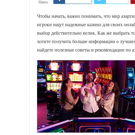
Shares
Чтобы начать, важно понимать, что мир азартн
игроки ищут надежные казино для своих онла
выбор действительно велик. Как же выбрать т
хотите получить больше информации о лучших
найдете полезные советы и рекомендации по а