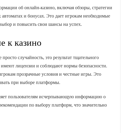
ормации об онлайн-казино, включая обзоры, стратегии
 автоматах и бонусах. Это дает игрокам необходимые
 выбор и повысить свои шансы на успех.
е к казино
 просто случайность, это результат тщательного
о имеют лицензии и соблюдают нормы безопасности.
игрокам прозрачные условия и честные игры. Это
ывать при выборе платформы.
авляет пользователям исчерпывающую информацию о
рекомендации по выбору платформ, что значительно