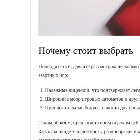
Почему стоит выбрать
Подводя итоги, давайте рассмотрим несколько
азартных игр:
Надежные лицензии, что подтверждает лега
Широкий выбор игровых автоматов и други
Привлекательные бонусы и акции для новы
Таким образом, предлагает своим игрокам всё
Здесь вы найдете надежность, разнообразие и 